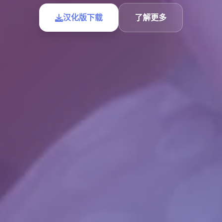
汉化版下载
了解更多