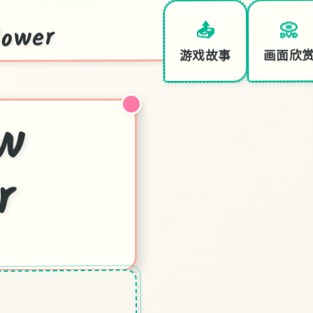
ower
📀
📤
画面欣
游戏故事
雪
月
w
r