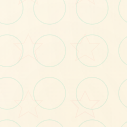
🗃️
No.1