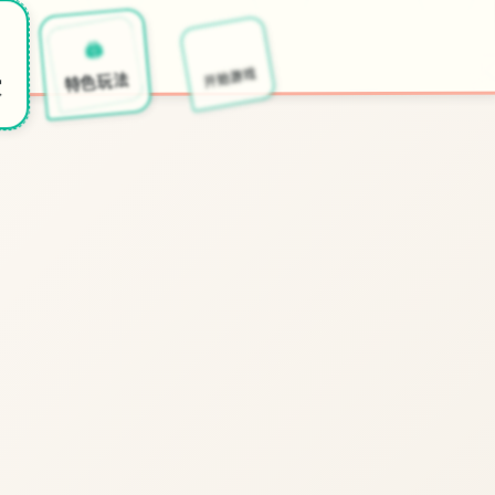
📭
🖨️
开始游戏
特色玩法
赏