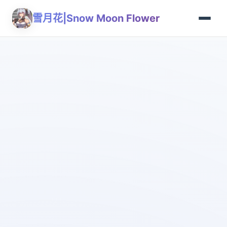
雪月花|Snow Moon Flower