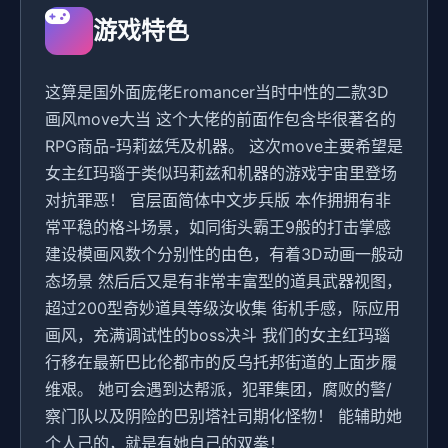
游戏特色
这算是国外面庞佬Eromancer当时中性的二款3D
画风move大当 这个大佬的前面作包含毕很著名的
RPG商品-玛莉兹凭及机器。 这次move主要希望是
女主红玛瑙于类似玛莉兹和机器的游戏宇宙里登场
对抗罪恶！ 官层面简体中文步兵版 本作拥拥有非
常平稳的格斗场景，如同街头霸王9般的打击掌感
建设模画风数个分别性的由色，有着3D动画一般动
态场景 然后后又是有非常丰富型的道具武器视图，
超过200型奇妙道具等级汝收集 街机手感，际应用
画风，充满调试性的boss决斗 我们的女主红玛瑙
行移在最新巴比伦都市的反乌托邦街道的上面步履
维艰。 她可会遇到达帮派，犯罪集团，腐败的警/
察门队以及阴险的巴别塔社司期化怪物！ 能辅助她
个人己的，就是有她自己的双拳！