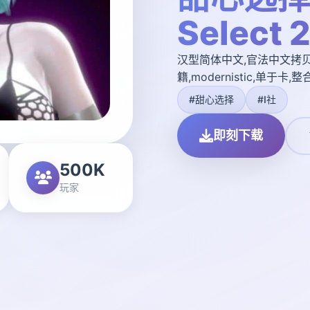
Select 
汉型简体中文,官法中文拷贝,
籍,modernistic,单于卡,
#甜心选择
#I社
即刻下载
500K
玩家