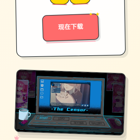
→
✦ ★
现在下载
✧
♡
★
♥