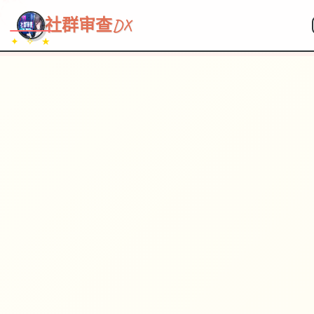
~~~
★
♡
✦
✧
♥
~
→
↗
社群审查DX
✦ ✧ ★