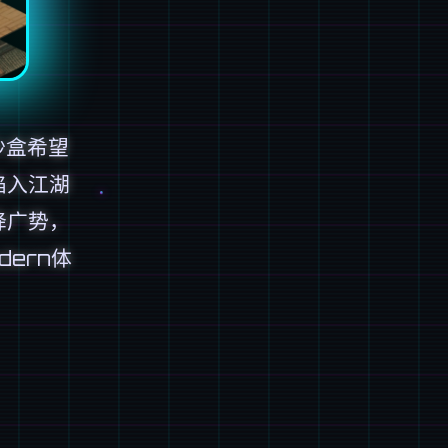
沙盒希望
陷入江湖
降广势，
ern体