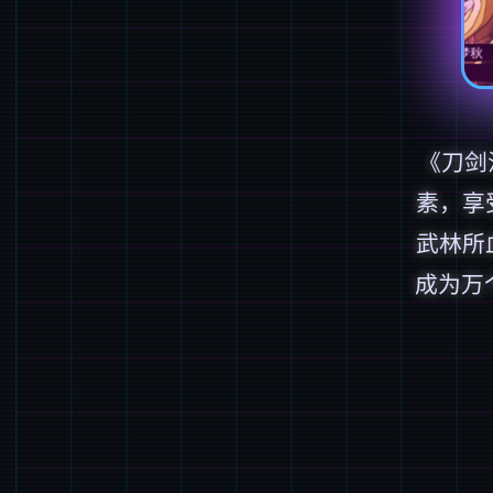
《刀剑
素，享
武林所
成为万