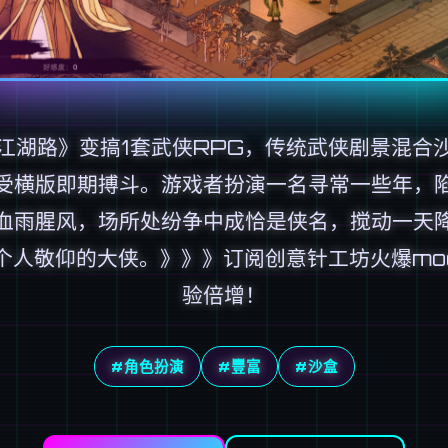
江湖路》变搞1套武侠RPG，传统武侠剧景混合
受横版即期搏斗。游戏者扮演一名寻常一些年，
血雨腥风，场所处纷争中成恰是侠名，搅动一天
个人敬仰的大侠。》》》订阅创意针工坊火爆mod
验倍增！
#角色扮演
#豐富
#沙盒