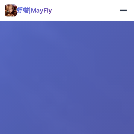
蜉蝣|MayFly