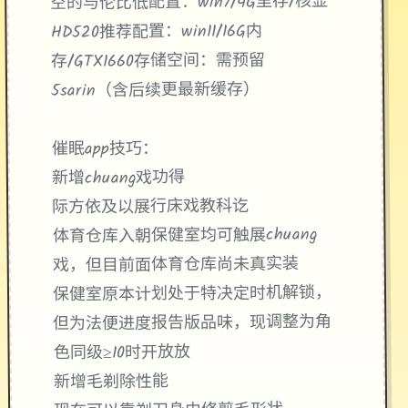
​：win7/4G里存/核显
​空的与伦比低配置​
​：win11/16G内
​推荐配置​
HD520
​：需预留
​存储空间​
存/GTX1660
5sarin（含后续更最新缓存）
催眠app技巧：
新增chuang戏功得
际方依及以展行床戏教科讫
体育仓库入朝保健室均可触展chuang
戏，但目前面体育仓库尚未真实装
保健室原本计划处于特决定时机解锁，
但为法便进度报告版品味，现调整为角
色同级≥10时开放放
新增毛剃除性能