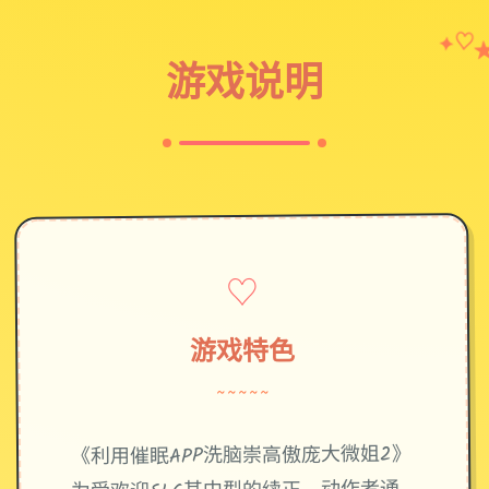
✦
♡
游戏说明
♡
游戏特色
~~~~~
《利用催眠APP洗脑崇高傲庞大微姐2》