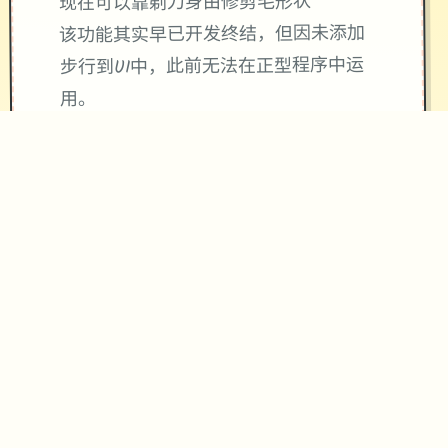
现在可以靠剃刀身由修剪毛形状
该功能其实早已开发终结，但因未添加
步行到UI中，此前无法在正型程序中运
用。
由于剃刀加入物品栏可以导致道具过丰
富，目前暂需通过涂鸦功能侧面板使用
（未抵或许调整）
涂鸦功能原计划久等级解锁，但进度报
告版中等级≥20即可使用
：暂无毛发再产功能，若需恢复
※注图
原状，请删除SavedImage素材夹
其其注意项项
与前为相比，就前迭代版运行可能较卡
顿，正式版将进行调整