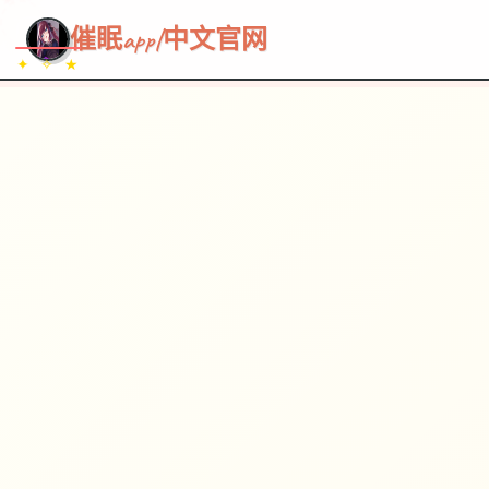
~~~
★
♡
✦
✧
♥
~
催眠app|中文官网
✦ ✧ ★