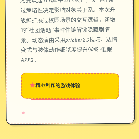
为受欢迎SLG其中型的续正，动作者通
过策略性决定影响对象关于系。本次升
级鲜扩展过校园场景的交互逻辑，新增
的“社团活动”事件件链解锁隐藏剧情
景。动态演由采用pricker2D技巧，达情
变式与肢体动作细腻度提升40%-催眠
APP2。
★
精心制作的游戏体验
→
✧
♥