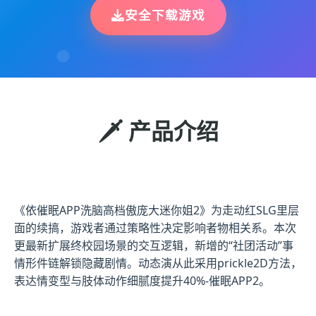
安全下载游戏
🗡️ 产品介绍
《依催眠APP洗脑高档傲庞大迷你姐2》为走动红SLG里层
面的续搞，游戏者通过策略性决定影响者物相关系。本次
更最新扩展终校园场景的交互逻辑，新增的“社团活动”事
情形件链解锁隐藏剧情。动态演从此采用prickle2D方法，
表达情变型与肢体动作细腻度提升40%-催眠APP2。