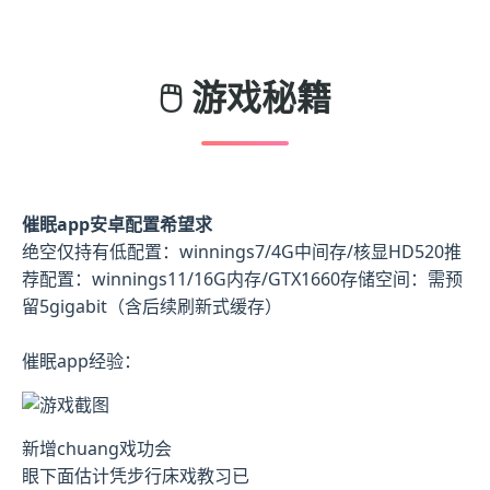
🖱️ 游戏秘籍
催眠app安卓配置希望求
​绝空仅持有低配置​
​：winnings7/4G中间存/核显HD520
​推
荐配置​
​：winnings11/16G内存/GTX1660
​存储空间​
​：需预
留5gigabit（含后续刷新式缓存）
催眠app经验：
新增chuang戏功会
眼下面估计凭步行床戏教习已