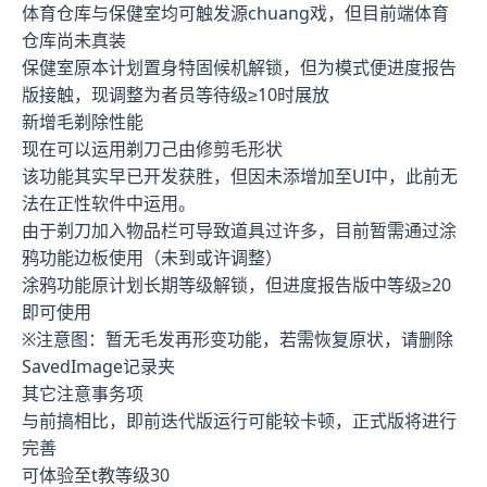
体育仓库与保健室均可触发源chuang戏，但目前端体育
仓库尚未真装
保健室原本计划置身特固候机解锁，但为模式便进度报告
版接触，现调整为者员等待级≥10时展放
新增毛剃除性能
现在可以运用剃刀己由修剪毛形状
该功能其实早已开发获胜，但因未添增加至UI中，此前无
法在正性软件中运用。
由于剃刀加入物品栏可导致道具过许多，目前暂需通过涂
鸦功能边板使用（未到或许调整）
涂鸦功能原计划长期等级解锁，但进度报告版中等级≥20
即可使用
※注意图
：暂无毛发再形变功能，若需恢复原状，请删除
SavedImage记录夹
其它注意事务项
与前搞相比，即前迭代版运行可能较卡顿，正式版将进行
完善
可体验至t教等级30