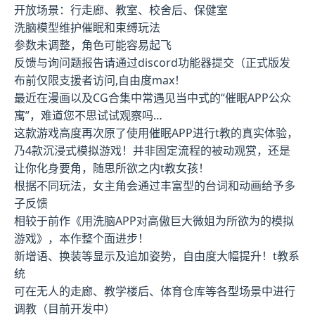
开放场景：行走廊、教室、校舍后、保健室
洗脑模型维护催眠和束缚玩法
参数未调整，角色可能容易起飞
反馈与询问题报告请通过discord功能器提交（正式版发
布前仅限支援者访问,自由度max！
最近在漫画以及CG合集中常遇见当中式的“催眠APP公众
寓”，难道您不思试试观察吗…
这款游戏高度再次原了使用催眠APP进行t教的真实体验，
乃4款沉浸式模拟游戏！并非固定流程的被动观赏，还是
让你化身要角，随思所欲之内t教女孩！
根据不同玩法，女主角会通过丰富型的台词和动画给予多
子反馈
相较于前作《用洗脑APP对高傲巨大微姐为所欲为的模拟
游戏》，本作整个面进步！
新增语、换装等显示及追加姿势，自由度大幅提升！t教系
统
可在无人的走廊、教学楼后、体育仓库等各型场景中进行
调教（目前开发中）