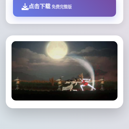
点击下载
免费完整版