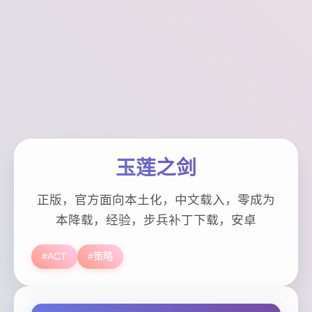
玉莲之剑
正版，官方面向本土化，中文载入，零成为
本降载，经验，步兵补丁下载，安卓
#ACT
#策略