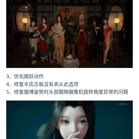
3、优化跳跃动作
4、修复伞店古板没有卖从此选项
5、修复猿博姿势时头部跟随摄像机旋转角度异常的问题