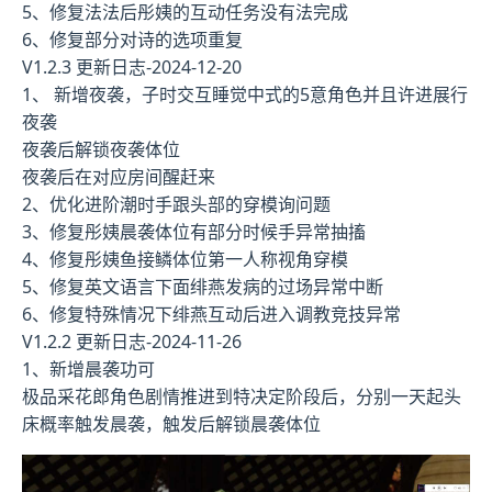
5、修复法法后彤姨的互动任务没有法完成
6、修复部分对诗的选项重复
V1.2.3 更新日志-2024-12-20
1、 新增夜袭，子时交互睡觉中式的5意角色并且许进展行
夜袭
夜袭后解锁夜袭体位
夜袭后在对应房间醒赶来
2、优化进阶潮时手跟头部的穿模询问题
3、修复彤姨晨袭体位有部分时候手异常抽搐
4、修复彤姨鱼接鳞体位第一人称视角穿模
5、修复英文语言下面绯燕发病的过场异常中断
6、修复特殊情况下绯燕互动后进入调教竞技异常
V1.2.2 更新日志-2024-11-26
1、新增晨袭功可
极品采花郎角色剧情推进到特决定阶段后，分别一天起头
床概率触发晨袭，触发后解锁晨袭体位