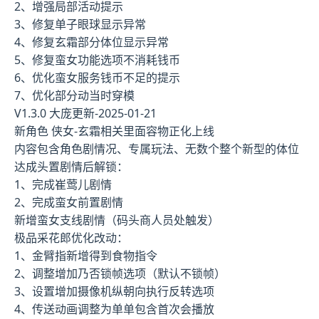
2、增强局部活动提示
3、修复单子眼球显示异常
4、修复玄霜部分体位显示异常
5、修复蛮女功能选项不消耗钱币
6、优化蛮女服务钱币不足的提示
7、优化部分动当时穿模
V1.3.0 大庞更新-2025-01-21
新角色 侠女-玄霜相关里面容物正化上线
内容包含角色剧情况、专属玩法、无数个整个新型的体位
达成头置剧情后解锁：
1、完成崔莺儿剧情
2、完成蛮女前置剧情
新增蛮女支线剧情（码头商人员处触发）
极品采花郎优化改动：
1、金臂指新增得到食物指令
2、调整增加乃否锁帧选项（默认不锁帧）
3、设置增加摄像机纵朝向执行反转选项
4、传送动画调整为单单包含首次会播放