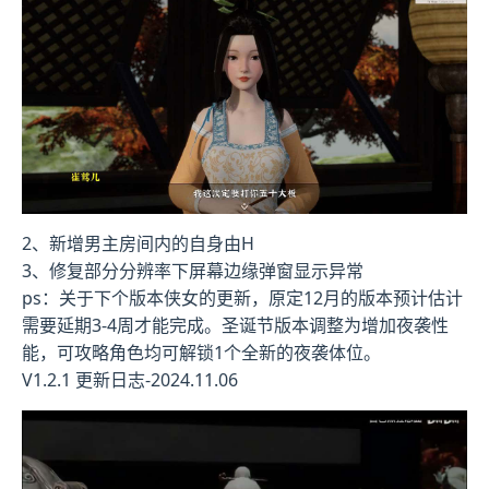
2、新增男主房间内的自身由H
3、修复部分分辨率下屏幕边缘弹窗显示异常
ps：关于下个版本侠女的更新，原定12月的版本预计估计
需要延期3-4周才能完成。圣诞节版本调整为增加夜袭性
能，可攻略角色均可解锁1个全新的夜袭体位。
V1.2.1 更新日志-2024.11.06