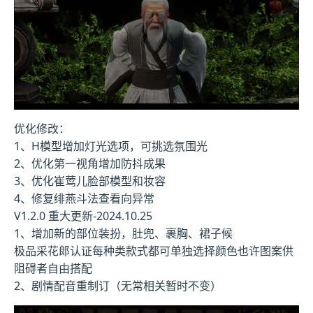
优化修改：
1、H模型增加灯光选项，可挑选氛围光
2、优化第一视角增加防抖成果
3、优化崔莺儿脸部模型和妆容
4、修复绯燕斗法查看向异常
V1.2.0 重大更新-2024.10.25
1、增加新的部位装扮，肚兜、裹胸、裙子候
极品采花郎认证每种类款式都可单独选择颜色也许图案供
阻碍者自由搭配
2、剧情配音重制订（无常相关暂时不变）