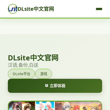
DLsite中文官网
DLsite中文官网
汉语,备份,白送
DLsite平台
游戏
🥁 立即体验