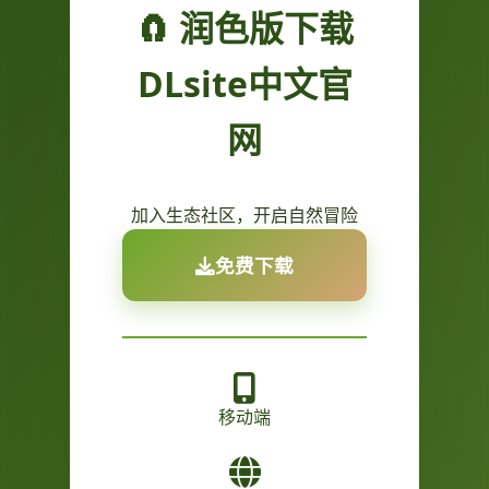
🧲 润色版下载
DLsite中文官
网
加入生态社区，开启自然冒险
免费下载
移动端