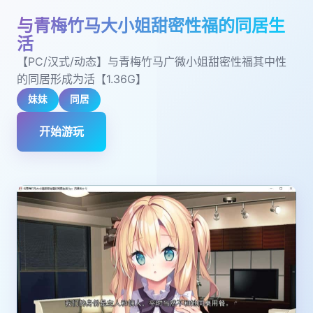
与青梅竹马大小姐甜密性福的同居生
活
【PC/汉式/动态】与青梅竹马广微小姐甜密性福其中性
的同居形成为活【1.36G】
妹妹
同居
开始游玩